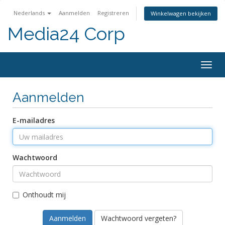
Nederlands
Aanmelden
Registreren
Winkelwagen bekijken
Media24 Corp
Togg
navig
Aanmelden
E-mailadres
Wachtwoord
Onthoudt mij
Wachtwoord vergeten?